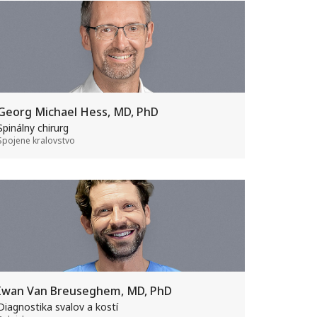
Georg Michael Hess, MD, PhD
Spinálny chirurg
Spojene kralovstvo
Iwan Van Breuseghem, MD, PhD
Diagnostika svalov a kostí