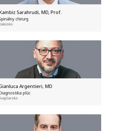
Kambiz Sarahrudi, MD, Prof.
Spinálny chirurg
Rakúsko
Gianluca Argentieri, MD
Diagnostika pľúc
Švajčiarsko