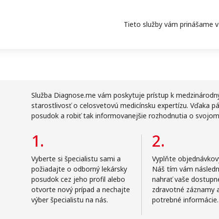
Tieto služby vám prinášame v 
Služba Diagnose.me vám poskytuje prístup k medzinárodný
starostlivosť o celosvetovú medicínsku expertízu. Vďaka
posudok a robiť tak informovanejšie rozhodnutia o svojom 
1.
2.
Vyberte si špecialistu sami a
Vyplňte objednávkový
požiadajte o odborný lekársky
Náš tím vám násled
posudok cez jeho profil alebo
nahrať vaše dostupn
otvorte nový prípad a nechajte
zdravotné záznamy a
výber špecialistu na nás.
potrebné informácie.