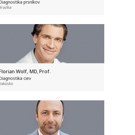
Diagnostika prsníkov
Brazília
Florian Wolf, MD, Prof.
Diagnostika ciev
Rakúsko