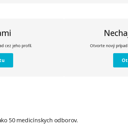
ami
Nechaj
ad cez jeho profil.
Otvorte nový prípad
tu
Ot
 ako 50 medicínskych odborov.