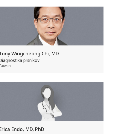
Tony Wingcheong Chi, MD
Diagnostika prsníkov
Taiwan
Erica Endo, MD, PhD