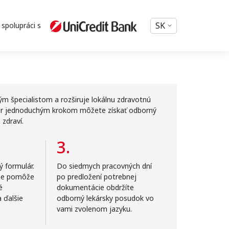
SK
spolupráci s
m špecialistom a rozširuje lokálnu zdravotnú
 pár jednoduchým krokom môžete získať odborný
zdraví.
3.
 formulár.
Do siedmych pracovných dní
ne pomôže
po predložení potrebnej
é
dokumentácie obdržíte
 ďalšie
odborný lekársky posudok vo
vami zvolenom jazyku.