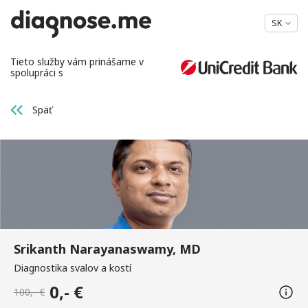
SK
Tieto služby vám prinášame v
spolupráci s
Späť
Srikanth Narayanaswamy, MD
Diagnostika svalov a kostí
0,- €
100,- €