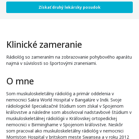
Získať druhý lekársky posudok
Klinické zameranie
Rádiológ so zameraním na zobrazovanie pohybového aparátu
najmä v súvislosti so športovými zraneniami.
O mne
Som muskuloskeletálny rádiológ a primár oddelenia v
nemocnici Sakra World Hospital v Bangalúre v Indii. Svoje
rádiologické špecializačné štúdium som získal v Spojenom
kráľovstve a následne som absolvoval nadstavbové štúdium v
muskuloskeletálnej rádiológii v Kráľovskej ortopedickej
nemocnici v Birminghame v Spojenom kráľovstve. Neskôr
som pracoval ako muskuloskeletálny rádiológ v nemocnici
Morriston Hospital v britskom meste Swansea a v roku 2012