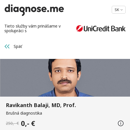
SK
Tieto služby vám prinášame v
spolupráci s
Späť
Ravikanth Balaji, MD, Prof.
Brušná diagnostika
0,- €
250,- €