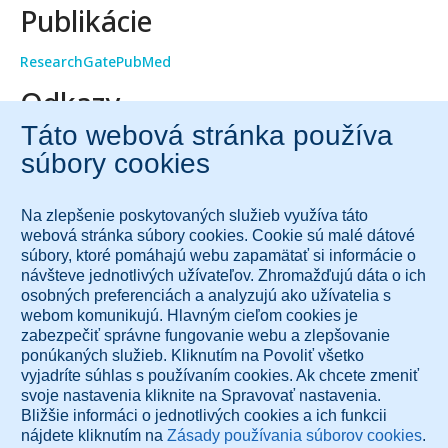
Publikácie
ResearchGate
PubMed
Odkazy
MedUni Vienna
Confraternität Privatklinik Josefstadt
Tieto služby vám prináša spoločnosť Diagnose.me.
© 2026 Diagnose.me
Všetky práva vyhradené.
Diagnose.me BV
Dorpsdijk 63
4156AM Rumpt, Holandsko