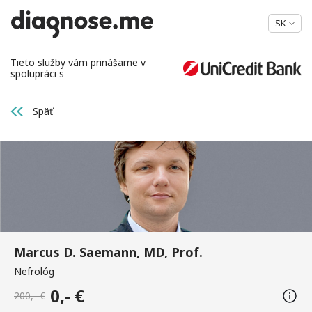
SK
Tieto služby vám prinášame v
spolupráci s
Späť
Marcus D. Saemann, MD, Prof.
Nefrológ
0,- €
200,- €