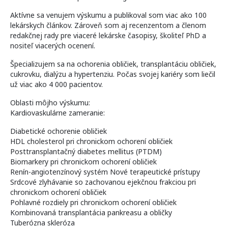
Aktívne sa venujem výskumu a publikoval som viac ako 100
lekárskych článkov. Zároveň som aj recenzentom a členom
redakčnej rady pre viaceré lekárske časopisy, školiteľ PhD a
nositeľ viacerých ocenení.
Špecializujem sa na ochorenia obličiek, transplantáciu obličiek,
cukrovku, dialýzu a hypertenziu. Počas svojej kariéry som liečil
už viac ako 4 000 pacientov.
Oblasti môjho výskumu:
Kardiovaskulárne zameranie:
Diabetické ochorenie obličiek
HDL cholesterol pri chronickom ochorení obličiek
Posttransplantačný diabetes mellitus (PTDM)
Biomarkery pri chronickom ochorení obličiek
Renín-angiotenzínový systém Nové terapeutické prístupy
Srdcové zlyhávanie so zachovanou ejekčnou frakciou pri
chronickom ochorení obličiek
Pohlavné rozdiely pri chronickom ochorení obličiek
Kombinovaná transplantácia pankreasu a obličky
Tuberózna skleróza