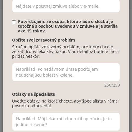
Potvrdzujem, že osoba, ktorá žiada o službu je
totožná s osobou uvedenou v zmluve a je staršia
Klinické zameranie
ako 15 rokov.
Opíšte svoj zdravotný problém
Ortopedický chirurg, ktorý sa špecializuje na športové a
Stručne opíšte zdravotný problém, pre ktorý chcete
kolenné zranenia a má bohaté skúsenosti s operáciou
získať druhý lekársky názor. Viac detailov budete môcť
pridať neskôr.
menisku, rekonštrukciou predného skríženého väzu,
revíznou chirurgiou, artroskopickou opravou chrupavky (ako
je mikrofraktúra), rekonštrukciou väzov a zlomenín.
O mne
250/250
Otázky na špecialistu
Som atestovaný ortopedický traumatológ a špecializujem sa
Uveďte otázky, na ktoré chcete, aby špecialista v rámci
na zranenia kolena. Som odborník na rekonstrukčnú
posudku odpovedal.
chirurgiu kolena, vrátane kolenných väzov a artroskopickej
chirurgie menisku a chrupavky. Ročne vykonávam 300
rekonštrukcií predného skríženého väzu (ACL) a viac ako 300
artroskopických zákrokov na kolene. Som tiež aktívny v