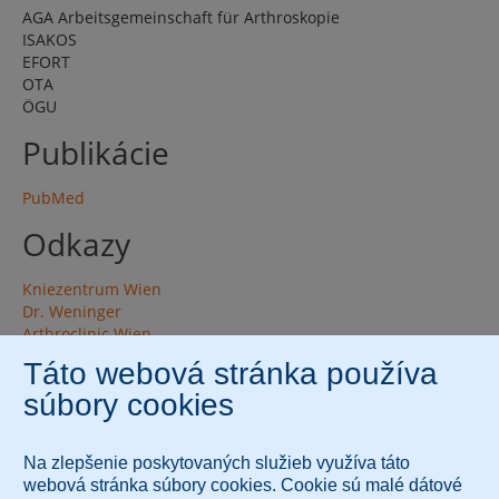
AGA Arbeitsgemeinschaft für Arthroskopie
ISAKOS
EFORT
OTA
ÖGU
Publikácie
PubMed
Odkazy
Kniezentrum Wien
Dr. Weninger
Arthroclinic Wien
Tieto služby vám prináša spoločnosť Diagnose.me.