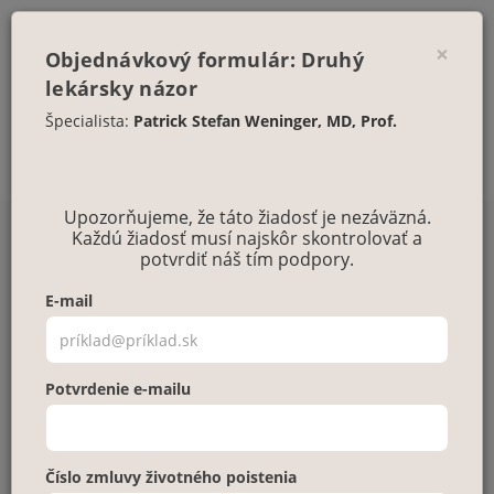
×
Objednávkový formulár: Druhý
lekársky názor
Tieto služby vám prinášame v spolupráci s
Špecialista:
Patrick Stefan Weninger, MD, Prof.
Späť
Upozorňujeme, že táto žiadosť je nezáväzná.
Každú žiadosť musí najskôr skontrolovať a
potvrdiť náš tím podpory.
E-mail
Potvrdenie e-mailu
Patrick Stefan Weninger, MD, Prof.
Ortopéd
Číslo zmluvy životného poistenia
Získať odborný posudok