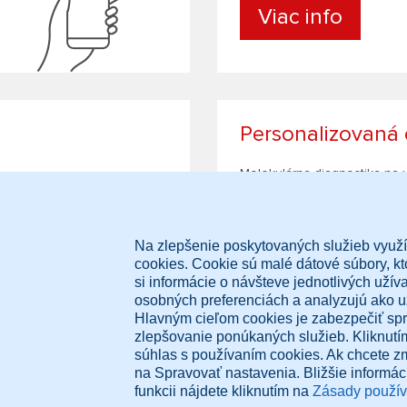
Viac info
Personalizovaná
Molekulárna diagnostika na 
cielenej terapie
Viac info
Diagnose.me B.V. Dorpsdijk 63,
Z
Rumpt 4156AM, The Netherlands
Po
+421 948 347 388
N
info@diagnose.me