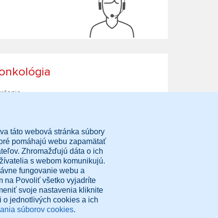
 onkológia
určenie
ásady ochrany osobných údajov
dmienky používania.
astavenia cookies