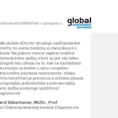
oisťovňa KOOPERATIVA v spolupráci s
alík služieb eDoctor obsahuje nadštandardné
enefity zo sveta medicíny a starostlivosti o
dravie. Na jednom mieste nájdete kvalitné
elemedicínske služby, ktoré sú pre vás ľahko
rístupné bez ohľadu na to, kde sa nachádzate
 ku ktorým sa bežne v rámci verejného
dravotného poistenia nedostanete. Vďaka
ýmto benefitom je prevencia a ochrana zdravia
ostupnejšia, jednoduchšia a pokrokovejšia.
ieto služby poskytuje spoločnosť
iagnose.me.
erd Silberhumer, MUDr., Prof.
len Odbornej lékarskej komisie Diagnose.me