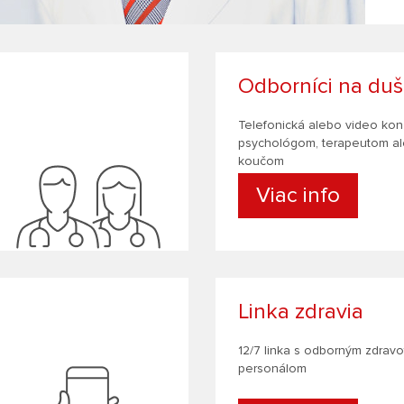
Odborníci na duš
Telefonická alebo video konz
psychológom, terapeutom a
koučom
Viac info
Linka zdravia
12/7 linka s odborným zdrav
personálom