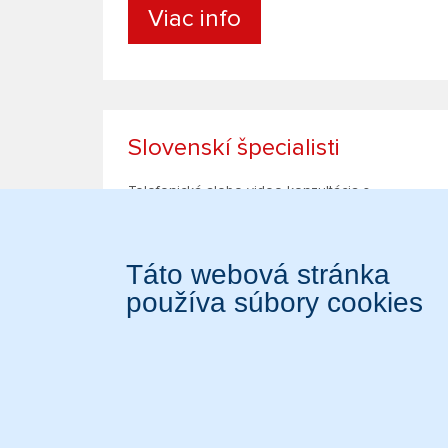
Viac info
Slovenskí špecialisti
Telefonická alebo video konzultácia s
lekárom špecialistom
Viac info
Služby ponúkané v balíčku eDoctor sú poskytované
spoločnosťou Diagnose.me.