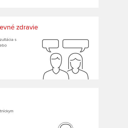
evné zdravie
ultácia s
lebo
otníckym