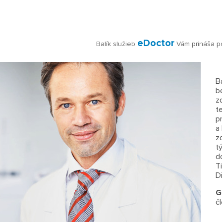
eDoctor
Balík služieb
Vám prináša p
B
b
z
t
p
a
z
t
d
T
D
G
č